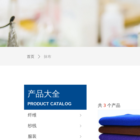
抹布
首页
ꄲ
产品大全
PRODUCT CATALOG
共
3
个产品
纤维
ꁇ
纱线
ꁇ
服装
ꁇ