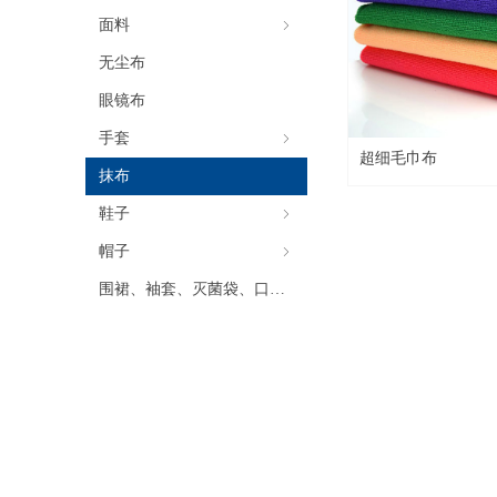
面料
ꁇ
无尘布
眼镜布
手套
ꁇ
超细毛巾布
抹布
鞋子
ꁇ
帽子
ꁇ
围裙、袖套、灭菌袋、口罩等