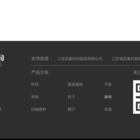
友情链接：
江苏苏豪纺织集团有限公司
江苏省苏豪控股
产品大全
关
纤维
服装服饰
手套
纱线
鞋子
抹布
)
织物面料
帽子
其他