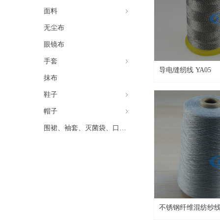
面料
ꁇ
无尘布
眼镜布
手套
ꁇ
导电缝纫线 YA05
抹布
鞋子
ꁇ
帽子
ꁇ
围裙、袖套、灭菌袋、口罩等
不锈钢纤维混纺纱线 