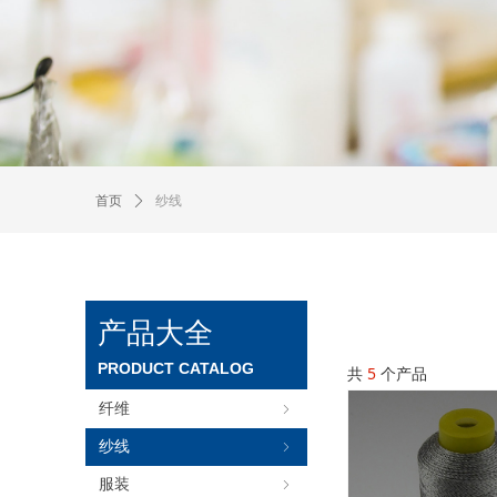
纱线
首页
ꄲ
产品大全
PRODUCT CATALOG
共
5
个产品
纤维
ꁇ
纱线
ꁇ
服装
ꁇ