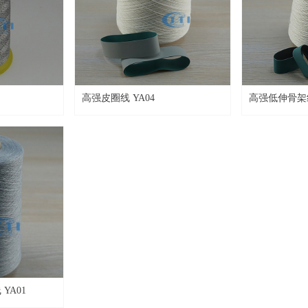
高强皮圈线 YA04
高强低伸骨架线
YA01