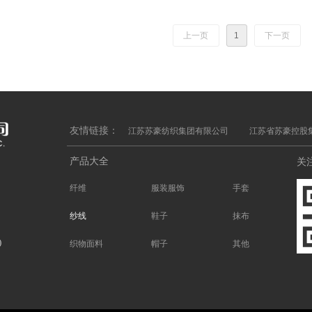
上一页
1
下一页
友情链接：
江苏苏豪纺织集团有限公司
江苏省苏豪控股
产品大全
关
纤维
服装服饰
手套
纱线
鞋子
抹布
)
织物面料
帽子
其他